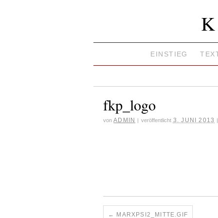
K
EINSTIEG
TEX
fkp_logo
ADMIN
3. JUNI 2013
von
|
veröffentlicht
MARXPSI2_MITTE.GIF