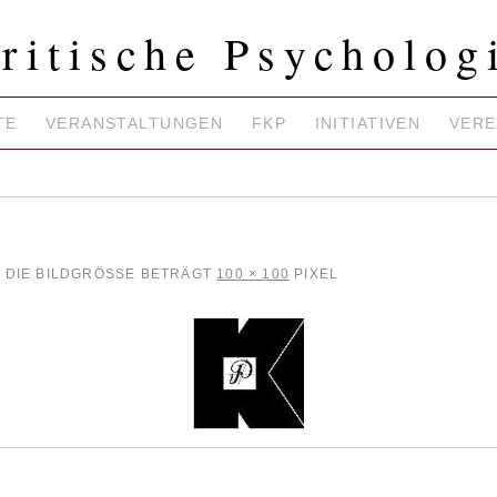
ritische Psycholog
TE
VERANSTALTUNGEN
FKP
INITIATIVEN
VERE
DIE BILDGRÖSSE BETRÄGT
100 × 100
PIXEL
|