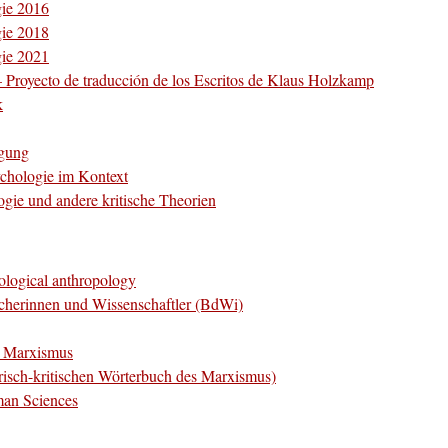
gie 2016
gie 2018
gie 2021
– Proyecto de traducción de los Escritos de Klaus Holzkamp
k
igung
chologie im Kontext
gie und andere kritische Theorien
ological anthropology
cherinnen und Wissenschaftler (BdWi)
es Marxismus
orisch-kritischen Wörterbuch des Marxismus)
uman Sciences