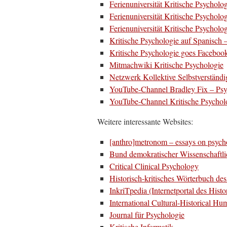
Ferienuniversität Kritische Psycholo
Ferienuniversität Kritische Psycholo
Ferienuniversität Kritische Psycholo
Kritische Psychologie auf Spanisch 
Kritische Psychologie goes Faceboo
Mitmachwiki Kritische Psychologie
Netzwerk Kollektive Selbstverständ
YouTube-Channel Bradley Fix – Psy
YouTube-Channel Kritische Psycholo
Weitere interessante Websites:
[anthro]metronom – essays on psych
Bund demokratischer Wissenschaftli
Critical Clinical Psychology
Historisch-kritisches Wörterbuch d
InkriTpedia (Internetportal des Hist
International Cultural-Historical H
Journal für Psychologie
Kritische Informatik