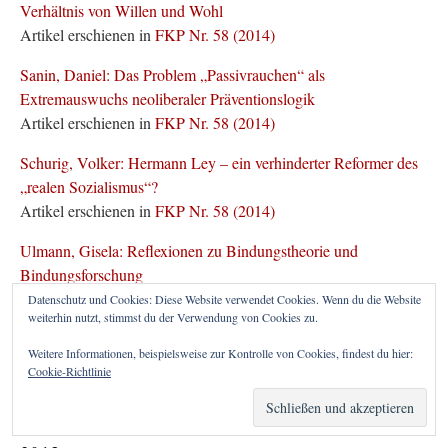
Verhältnis von Willen und Wohl
Artikel erschienen in
FKP Nr. 58 (2014)
Sanin, Daniel: Das Problem „Passivrauchen“ als
Extremauswuchs neoliberaler Präventionslogik
Artikel erschienen in
FKP Nr. 58 (2014)
Schurig, Volker: Hermann Ley – ein verhinderter Reformer des
„realen Sozialismus“?
Artikel erschienen in
FKP Nr. 58 (2014)
Ulmann, Gisela: Reflexionen zu Bindungstheorie und
Bindungsforschung
Artikel erschienen in
FKP Nr. 58 (2014)
Datenschutz und Cookies: Diese Website verwendet Cookies. Wenn du die Website
weiterhin nutzt, stimmst du der Verwendung von Cookies zu.
Zander, Michael: Vom "Ego-Tunnel" zur
Weitere Informationen, beispielsweise zur Kontrolle von Cookies, findest du hier:
"Bewusstseinsrevolution" - Über das "phänomenale
Cookie-Richtlinie
Selbstmodell" des neurowissenschaftlich inspirierten
Philosophen Thomas Metzinger