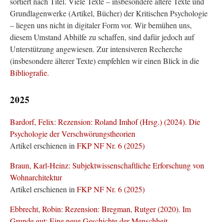
sortiert nach Titel. Viele Texte – insbesondere ältere Texte und
Grundlagenwerke (Artikel, Bücher) der Kritischen Psychologie
– liegen uns nicht in digitaler Form vor. Wir bemühen uns,
diesem Umstand Abhilfe zu schaffen, sind dafür jedoch auf
Unterstützung angewiesen. Zur intensiveren Recherche
(insbesondere älterer Texte) empfehlen wir einen Blick in die
Bibliografie
.
2025
Bardorf, Felix: Rezension: Roland Imhof (Hrsg.) (2024). Die
Psychologie der Verschwörungstheorien
Artikel erschienen in
FKP NF Nr. 6 (2025)
Braun, Karl-Heinz: Subjektwissenschaftliche Erforschung von
Wohnarchitektur
Artikel erschienen in
FKP NF Nr. 6 (2025)
Ebbrecht, Robin: Rezension: Bregman, Rutger (2020). Im
Grunde gut: Eine neue Geschichte der Menschheit