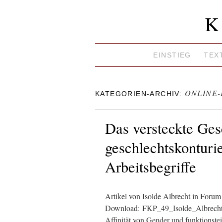
K
EINSTIEG
TEX
ONLINE
KATEGORIEN-ARCHIV:
Das versteckte Ges
geschlechtskonturi
Arbeitsbegriffe
Artikel von Isolde Albrecht in Forum
Download: FKP_49_Isolde_Albrecht 
Affinität von Gender und funktionstei