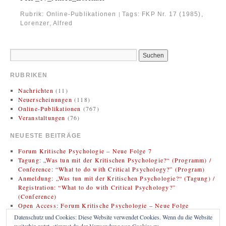
Rubrik:
Online-Publikationen
Tags:
FKP Nr. 17 (1985)
,
|
Lorenzer, Alfred
RUBRIKEN
Nachrichten
(11)
Neuerscheinungen
(118)
Online-Publikationen
(767)
Veranstaltungen
(76)
NEUESTE BEITRÄGE
Forum Kritische Psychologie – Neue Folge 7
Tagung: „Was tun mit der Kritischen Psychologie?“ (Programm) /
Conference: “What to do with Critical Psychology?” (Program)
Anmeldung: „Was tun mit der Kritischen Psychologie?“ (Tagung) /
Registration: “What to do with Critical Psychology?”
(Conference)
Open Access: Forum Kritische Psychologie – Neue Folge
(Zweitveröffentlichung)
Datenschutz und Cookies: Diese Website verwendet Cookies. Wenn du die Website
Rezension: Bregman, Rutger (2020). Im Grunde gut: Eine neue