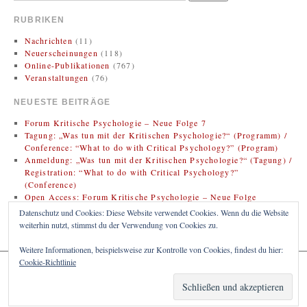
RUBRIKEN
Nachrichten
(11)
Neuerscheinungen
(118)
Online-Publikationen
(767)
Veranstaltungen
(76)
NEUESTE BEITRÄGE
Forum Kritische Psychologie – Neue Folge 7
Tagung: „Was tun mit der Kritischen Psychologie?“ (Programm) /
Conference: “What to do with Critical Psychology?” (Program)
Anmeldung: „Was tun mit der Kritischen Psychologie?“ (Tagung) /
Registration: “What to do with Critical Psychology?”
(Conference)
Open Access: Forum Kritische Psychologie – Neue Folge
(Zweitveröffentlichung)
Datenschutz und Cookies: Diese Website verwendet Cookies. Wenn du die Website
Rezension: Bregman, Rutger (2020). Im Grunde gut: Eine neue
weiterhin nutzt, stimmst du der Verwendung von Cookies zu.
Geschichte der Menschheit
Weitere Informationen, beispielsweise zur Kontrolle von Cookies, findest du hier:
Cookie-Richtlinie
KRITISCHE PSYCHOLOGIE
Proudly powered by WordPress.