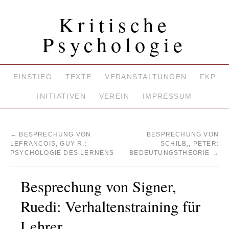
Kritische
Psychologie
EINSTIEG
TEXTE
VERANSTALTUNGEN
FKP
INITIATIVEN
VEREIN
IMPRESSUM
←
BESPRECHUNG VON
BESPRECHUNG VON
LEFRANCOIS, GUY R.:
SCHILB,, PETER:
PSYCHOLOGIE DES LERNENS
BEDEUTUNGSTHEORIE
→
Besprechung von Signer,
Ruedi: Verhaltenstraining für
Lehrer