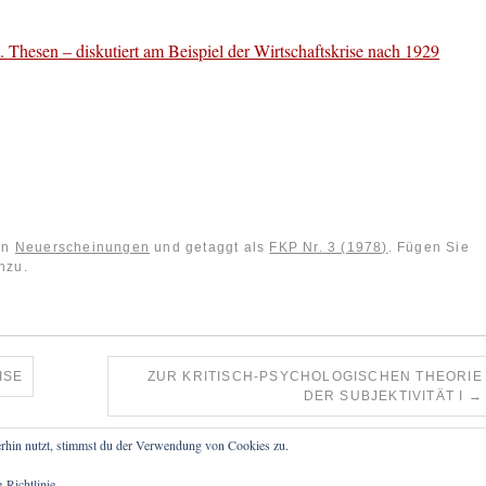
t. Thesen – diskutiert am Beispiel der Wirtschaftskrise nach 1929
 in
Neuerscheinungen
und getaggt als
FKP Nr. 3 (1978)
. Fügen Sie
nzu.
SE
ZUR KRITISCH-PSYCHOLOGISCHEN THEORIE
DER SUBJEKTIVITÄT I
→
rhin nutzt, stimmst du der Verwendung von Cookies zu.
-Richtlinie