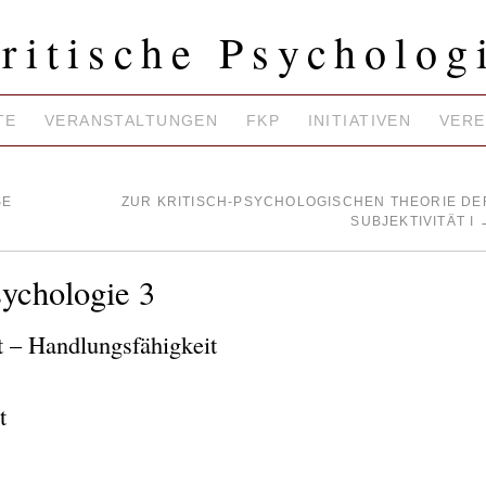
ritische Psycholog
TE
VERANSTALTUNGEN
FKP
INITIATIVEN
VERE
E
ZUR KRITISCH-PSYCHOLOGISCHEN THEORIE DE
SUBJEKTIVITÄT I
ychologie 3
t – Handlungsfähigkeit
t