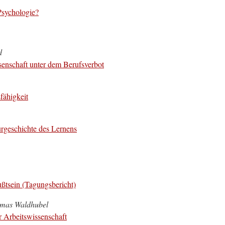
Psychologie?
d
senschaft unter dem Berufsverbot
fähigkeit
rgeschichte des Lernens
ßtsein (Tagungsbericht)
omas Waldhubel
r Arbeitswissenschaft