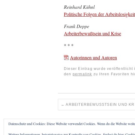
Reinhard Kühnl
Politische Folgen der Arbeitslosigkei
Frank Deppe
Arbeiterbewußtsein und Krise
* * *
Autorinnen und Autoren
Dieser Eintrag wurde veröffentlicht
den
permalink
zu Ihren Favoriten hi
←
ARBEITERBEWUSSTSEIN UND KRI
Datenschutz und Cookies: Diese Website verwendet Cookies. Wenn du die Website weite
Weitere Informationen, beispielsweise zur Kontrolle von Cookies, findest du hier:
Cookie
KRITISCHE PSYCHOLOGIE