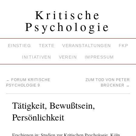
Kritische
Psychologie
EINSTIEG
TEXTE
VERANSTALTUNGEN
FKP
INITIATIVEN
VEREIN
IMPRESSUM
←
FORUM KRITISCHE
ZUM TOD VON PETER
PSYCHOLOGIE 9
BRÜCKNER
→
Tätigkeit, Bewußtsein,
Persönlichkeit
Erschienen in: Studien zur Kritischen Psychologie, Köln