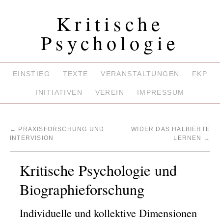
Kritische
Psychologie
EINSTIEG
TEXTE
VERANSTALTUNGEN
FKP
INITIATIVEN
VEREIN
IMPRESSUM
←
PRAXISFORSCHUNG UND
WIDER DAS HALBIERTE
INTERVISION
LERNEN
→
Kritische Psychologie und
Biographieforschung
Individuelle und kollektive Dimensionen