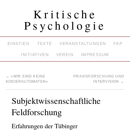
Kritische
Psychologie
EINSTIEG
TEXTE
VERANSTALTUNGEN
FKP
INITIATIVEN
VEREIN
IMPRESSUM
←
»WIR SIND KEINE
PRAXISFORSCHUNG UND
KODIERAUTOMATEN«
INTERVISION
→
Subjektwissenschaftliche
Feldforschung
Erfahrungen der Tübinger