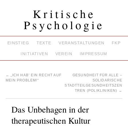
Kritische
Psychologie
EINSTIEG
TEXTE
VERANSTALTUNGEN
FKP
INITIATIVEN
VEREIN
IMPRESSUM
←
„ICH HAB’ EIN RECHT AUF
GESUNDHEIT FÜR ALLE –
MEIN PROBLEM!“
SOLIDARISCHE
STADTTEILGESUNDHEITSZEN
TREN (POLIKLINIKEN)
→
Das Unbehagen in der
therapeutischen Kultur