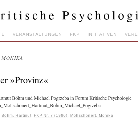
ritische Psycholog
TE
VERANSTALTUNGEN
FKP
INITIATIVEN
VERE
 MONIKA
der »Provinz«
artmut Böhm und Michael Pogrzeba in Forum Kritische Psychologie
a_Mollschönert_Hartmut_Böhm_Michael_Pogrzeba
:
Böhm, Hartmut
,
FKP Nr. 7 (1980)
,
Mollschönert, Monika
,