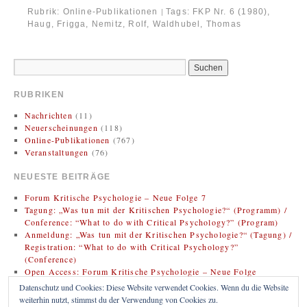
Rubrik:
Online-Publikationen
Tags:
FKP Nr. 6 (1980)
,
|
Haug, Frigga
,
Nemitz, Rolf
,
Waldhubel, Thomas
RUBRIKEN
Nachrichten
(11)
Neuerscheinungen
(118)
Online-Publikationen
(767)
Veranstaltungen
(76)
NEUESTE BEITRÄGE
Forum Kritische Psychologie – Neue Folge 7
Tagung: „Was tun mit der Kritischen Psychologie?“ (Programm) /
Conference: “What to do with Critical Psychology?” (Program)
Anmeldung: „Was tun mit der Kritischen Psychologie?“ (Tagung) /
Registration: “What to do with Critical Psychology?”
(Conference)
Open Access: Forum Kritische Psychologie – Neue Folge
(Zweitveröffentlichung)
Datenschutz und Cookies: Diese Website verwendet Cookies. Wenn du die Website
Rezension: Bregman, Rutger (2020). Im Grunde gut: Eine neue
weiterhin nutzt, stimmst du der Verwendung von Cookies zu.