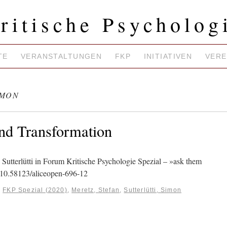
ritische Psycholog
TE
VERANSTALTUNGEN
FKP
INITIATIVEN
VERE
IMON
nd Transformation
Sutterlütti in Forum Kritische Psychologie Spezial – »ask them
g/10.58123/aliceopen-696-12
:
FKP Spezial (2020)
,
Meretz, Stefan
,
Sutterlütti, Simon