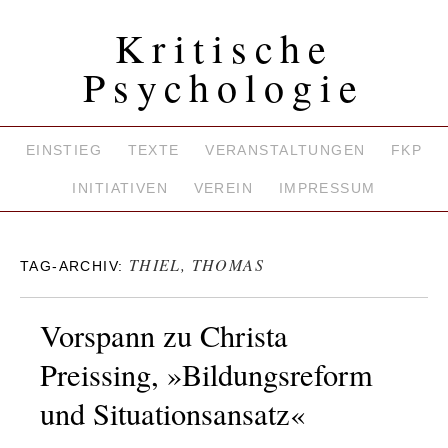
Kritische
Psychologie
EINSTIEG
TEXTE
VERANSTALTUNGEN
FKP
INITIATIVEN
VEREIN
IMPRESSUM
THIEL, THOMAS
TAG-ARCHIV:
Vorspann zu Christa
Preissing, »Bildungsreform
und Situationsansatz«