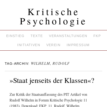
Kritische
Psychologie
EINSTIEG
TEXTE
VERANSTALTUNGEN
FKP
INITIATIVEN
VEREIN
IMPRESSUM
WILHELM, RUDOLF
TAG-ARCHIV:
»Staat jenseits der Klassen«?
Zur Kritik der Staatsauffassung des PIT Artikel von
Rudolf Wilhelm in Forum Kritische Psychologie 11
(1983). Download: FKP_11_Rudolf_Wilhelm