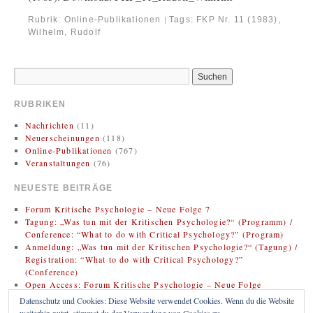
Rubrik:
Online-Publikationen
Tags:
FKP Nr. 11 (1983)
,
|
Wilhelm, Rudolf
RUBRIKEN
Nachrichten
(11)
Neuerscheinungen
(118)
Online-Publikationen
(767)
Veranstaltungen
(76)
NEUESTE BEITRÄGE
Forum Kritische Psychologie – Neue Folge 7
Tagung: „Was tun mit der Kritischen Psychologie?“ (Programm) /
Conference: “What to do with Critical Psychology?” (Program)
Anmeldung: „Was tun mit der Kritischen Psychologie?“ (Tagung) /
Registration: “What to do with Critical Psychology?”
(Conference)
Open Access: Forum Kritische Psychologie – Neue Folge
(Zweitveröffentlichung)
Datenschutz und Cookies: Diese Website verwendet Cookies. Wenn du die Website
Rezension: Bregman, Rutger (2020). Im Grunde gut: Eine neue