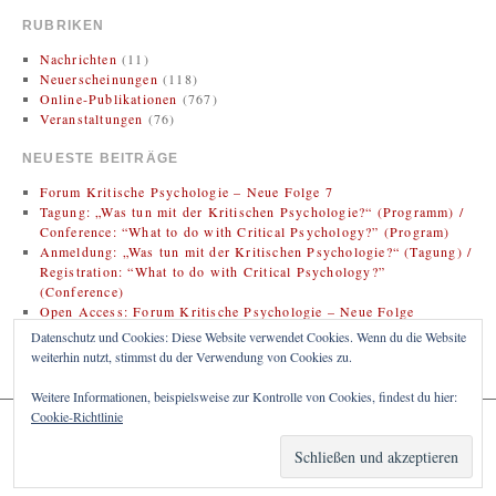
RUBRIKEN
Nachrichten
(11)
Neuerscheinungen
(118)
Online-Publikationen
(767)
Veranstaltungen
(76)
NEUESTE BEITRÄGE
Forum Kritische Psychologie – Neue Folge 7
Tagung: „Was tun mit der Kritischen Psychologie?“ (Programm) /
Conference: “What to do with Critical Psychology?” (Program)
Anmeldung: „Was tun mit der Kritischen Psychologie?“ (Tagung) /
Registration: “What to do with Critical Psychology?”
(Conference)
Open Access: Forum Kritische Psychologie – Neue Folge
(Zweitveröffentlichung)
Datenschutz und Cookies: Diese Website verwendet Cookies. Wenn du die Website
Rezension: Bregman, Rutger (2020). Im Grunde gut: Eine neue
weiterhin nutzt, stimmst du der Verwendung von Cookies zu.
Geschichte der Menschheit
Weitere Informationen, beispielsweise zur Kontrolle von Cookies, findest du hier:
Cookie-Richtlinie
KRITISCHE PSYCHOLOGIE
Proudly powered by WordPress.