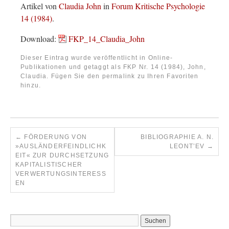
Artikel von
Claudia John
in
Forum Kritische Psychologie
14 (1984)
.
Download:
FKP_14_Claudia_John
Dieser Eintrag wurde veröffentlicht in
Online-
Publikationen
und getaggt als
FKP Nr. 14 (1984)
,
John,
Claudia
. Fügen Sie den
permalink
zu Ihren Favoriten
hinzu.
←
FÖRDERUNG VON
BIBLIOGRAPHIE A. N.
»AUSLÄNDERFEINDLICHK
LEONT’EV
→
EIT« ZUR DURCHSETZUNG
KAPITALISTISCHER
VERWERTUNGSINTERESS
EN