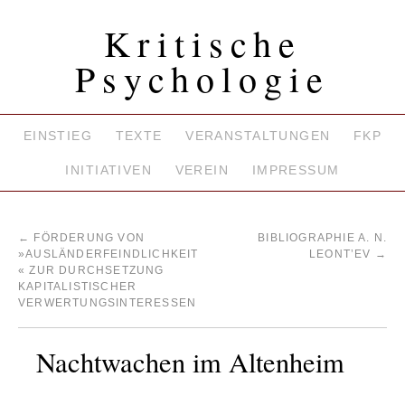
Kritische
Psychologie
EINSTIEG
TEXTE
VERANSTALTUNGEN
FKP
INITIATIVEN
VEREIN
IMPRESSUM
←
FÖRDERUNG VON
BIBLIOGRAPHIE A. N.
»AUSLÄNDERFEINDLICHKEIT
LEONT’EV
→
« ZUR DURCHSETZUNG
KAPITALISTISCHER
VERWERTUNGSINTERESSEN
Nachtwachen im Altenheim