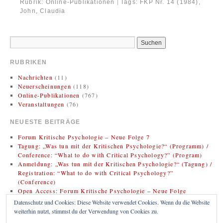
Rubrik:
Online-Publikationen
Tags:
FKP Nr. 14 (1984)
,
|
John, Claudia
RUBRIKEN
Nachrichten
(11)
Neuerscheinungen
(118)
Online-Publikationen
(767)
Veranstaltungen
(76)
NEUESTE BEITRÄGE
Forum Kritische Psychologie – Neue Folge 7
Tagung: „Was tun mit der Kritischen Psychologie?“ (Programm) /
Conference: “What to do with Critical Psychology?” (Program)
Anmeldung: „Was tun mit der Kritischen Psychologie?“ (Tagung) /
Registration: “What to do with Critical Psychology?”
(Conference)
Open Access: Forum Kritische Psychologie – Neue Folge
(Zweitveröffentlichung)
Datenschutz und Cookies: Diese Website verwendet Cookies. Wenn du die Website
Rezension: Bregman, Rutger (2020). Im Grunde gut: Eine neue
weiterhin nutzt, stimmst du der Verwendung von Cookies zu.
Geschichte der Menschheit