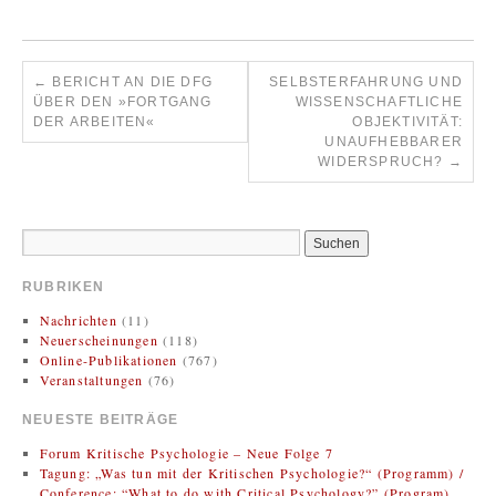
←
BERICHT AN DIE DFG
SELBSTERFAHRUNG UND
ÜBER DEN »FORTGANG
WISSENSCHAFTLICHE
DER ARBEITEN«
OBJEKTIVITÄT:
UNAUFHEBBARER
WIDERSPRUCH?
→
RUBRIKEN
Nachrichten
(11)
Neuerscheinungen
(118)
Online-Publikationen
(767)
Veranstaltungen
(76)
NEUESTE BEITRÄGE
Forum Kritische Psychologie – Neue Folge 7
Tagung: „Was tun mit der Kritischen Psychologie?“ (Programm) /
Conference: “What to do with Critical Psychology?” (Program)