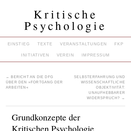
Kritische
Psychologie
EINSTIEG
TEXTE
VERANSTALTUNGEN
FKP
INITIATIVEN
VEREIN
IMPRESSUM
←
BERICHT AN DIE DFG
SELBSTERFAHRUNG UND
ÜBER DEN »FORTGANG DER
WISSENSCHAFTLICHE
ARBEITEN«
OBJEKTIVITÄT:
UNAUFHEBBARER
WIDERSPRUCH?
→
Grundkonzepte der
Kritischen Psychologie