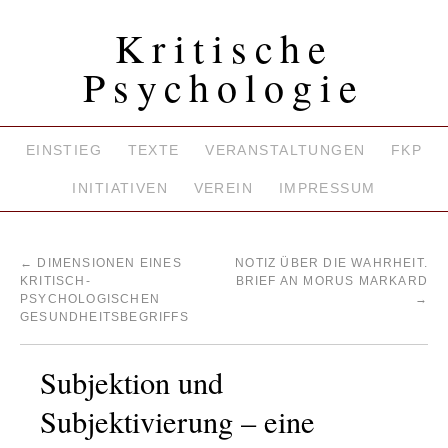
Kritische
Psychologie
EINSTIEG
TEXTE
VERANSTALTUNGEN
FKP
INITIATIVEN
VEREIN
IMPRESSUM
←
DIMENSIONEN EINES
NOTIZ ÜBER DIE WAHRHEIT.
KRITISCH-
BRIEF AN MORUS MARKARD
PSYCHOLOGISCHEN
→
GESUNDHEITSBEGRIFFS
Subjektion und
Subjektivierung – eine