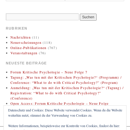
RUBRIKEN
Nachrichten
(11)
Neuerscheinungen
(118)
Online-Publikationen
(767)
Veranstaltungen
(76)
NEUESTE BEITRÄGE
Forum Kritische Psychologie – Neue Folge 7
Tagung: „Was tun mit der Kritischen Psychologie?“ (Programm) /
Conference: “What to do with Critical Psychology?” (Program)
Anmeldung: „Was tun mit der Kritischen Psychologie?“ (Tagung) /
Registration: “What to do with Critical Psychology?”
(Conference)
Open Access: Forum Kritische Psychologie – Neue Folge
(Zweitveröffentlichung)
Datenschutz und Cookies: Diese Website verwendet Cookies. Wenn du die Website
Rezension: Bregman, Rutger (2020). Im Grunde gut: Eine neue
weiterhin nutzt, stimmst du der Verwendung von Cookies zu.
Geschichte der Menschheit
Weitere Informationen, beispielsweise zur Kontrolle von Cookies, findest du hier: