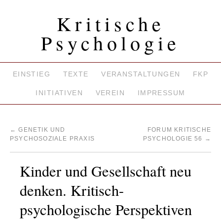
Kritische
Psychologie
EINSTIEG
TEXTE
VERANSTALTUNGEN
FKP
INITIATIVEN
VEREIN
IMPRESSUM
←
GENETIK UND
FORUM KRITISCHE
PSYCHOSOZIALE PRAXIS
PSYCHOLOGIE 56
→
Kinder und Gesellschaft neu
denken. Kritisch-
psychologische Perspektiven