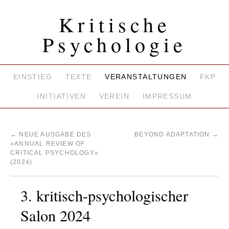
Kritische
Psychologie
EINSTIEG
TEXTE
VERANSTALTUNGEN
FKP
INITIATIVEN
VEREIN
IMPRESSUM
←
NEUE AUSGABE DES
BEYOND ADAPTATION
→
»ANNUAL REVIEW OF
CRITICAL PSYCHOLOGY«
(2024)
3. kritisch-psychologischer
Salon 2024