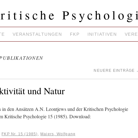
ritische Psycholog
TE
VERANSTALTUNGEN
FKP
INITIATIVEN
VERE
-PUBLIKATIONEN
NEUERE EINTRÄGE
tivität und Natur
in den Ansätzen A.N. Leontjews und der Kritischen Psychologie
m Kritische Psychologie 15 (1985). Download:
:
FKP Nr. 15 (1985)
,
Maiers, Wolfgang