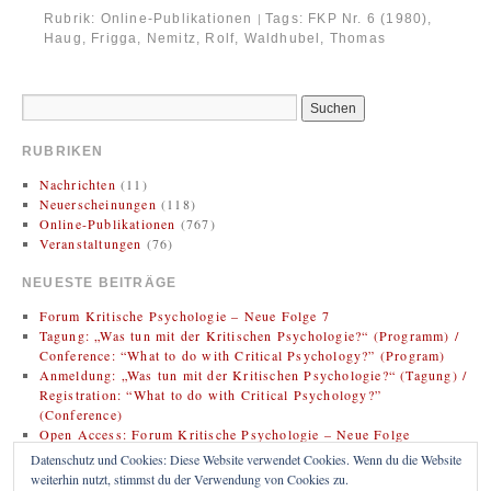
Rubrik:
Online-Publikationen
Tags:
FKP Nr. 6 (1980)
,
|
Haug, Frigga
,
Nemitz, Rolf
,
Waldhubel, Thomas
RUBRIKEN
Nachrichten
(11)
Neuerscheinungen
(118)
Online-Publikationen
(767)
Veranstaltungen
(76)
NEUESTE BEITRÄGE
Forum Kritische Psychologie – Neue Folge 7
Tagung: „Was tun mit der Kritischen Psychologie?“ (Programm) /
Conference: “What to do with Critical Psychology?” (Program)
Anmeldung: „Was tun mit der Kritischen Psychologie?“ (Tagung) /
Registration: “What to do with Critical Psychology?”
(Conference)
Open Access: Forum Kritische Psychologie – Neue Folge
(Zweitveröffentlichung)
Datenschutz und Cookies: Diese Website verwendet Cookies. Wenn du die Website
Rezension: Bregman, Rutger (2020). Im Grunde gut: Eine neue
weiterhin nutzt, stimmst du der Verwendung von Cookies zu.