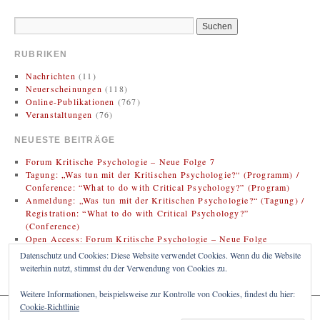
RUBRIKEN
Nachrichten
(11)
Neuerscheinungen
(118)
Online-Publikationen
(767)
Veranstaltungen
(76)
NEUESTE BEITRÄGE
Forum Kritische Psychologie – Neue Folge 7
Tagung: „Was tun mit der Kritischen Psychologie?“ (Programm) /
Conference: “What to do with Critical Psychology?” (Program)
Anmeldung: „Was tun mit der Kritischen Psychologie?“ (Tagung) /
Registration: “What to do with Critical Psychology?”
(Conference)
Open Access: Forum Kritische Psychologie – Neue Folge
(Zweitveröffentlichung)
Datenschutz und Cookies: Diese Website verwendet Cookies. Wenn du die Website
Rezension: Bregman, Rutger (2020). Im Grunde gut: Eine neue
weiterhin nutzt, stimmst du der Verwendung von Cookies zu.
Geschichte der Menschheit
Weitere Informationen, beispielsweise zur Kontrolle von Cookies, findest du hier:
Cookie-Richtlinie
KRITISCHE PSYCHOLOGIE