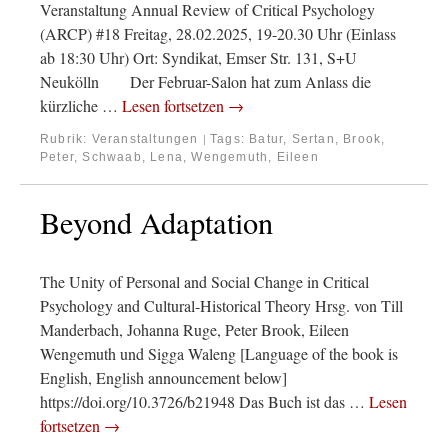
Veranstaltung Annual Review of Critical Psychology
(ARCP) #18 Freitag, 28.02.2025, 19-20.30 Uhr (Einlass
ab 18:30 Uhr) Ort: Syndikat, Emser Str. 131, S+U
Neukölln Der Februar-Salon hat zum Anlass die
kürzliche …
Lesen fortsetzen
→
Rubrik:
Veranstaltungen
Tags:
Batur, Sertan
,
Brook,
|
Peter
,
Schwaab, Lena
,
Wengemuth, Eileen
Beyond Adaptation
The Unity of Personal and Social Change in Critical
Psychology and Cultural-Historical Theory Hrsg. von Till
Manderbach, Johanna Ruge, Peter Brook, Eileen
Wengemuth und Sigga Waleng [Language of the book is
English, English announcement below]
https://doi.org/10.3726/b21948 Das Buch ist das …
Lesen
fortsetzen
→