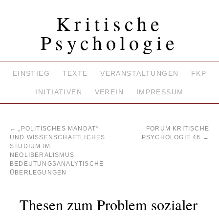
Kritische
Psychologie
EINSTIEG
TEXTE
VERANSTALTUNGEN
FKP
INITIATIVEN
VEREIN
IMPRESSUM
←
„POLITISCHES MANDAT“
FORUM KRITISCHE
UND WISSENSCHAFTLICHES
PSYCHOLOGIE 46
→
STUDIUM IM
NEOLIBERALISMUS.
BEDEUTUNGSANALYTISCHE
ÜBERLEGUNGEN
Thesen zum Problem sozialer