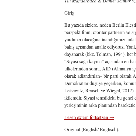
Till Manderbach & Daniel Schnur (
Ç
Giriş
Bu yazıda sizlere, neden Berlin Eleşt
perspektifinin; otoriter partilerin ve s
yardımcı olacağına inandığımızı anla
bakış açısından analiz ediyoruz. Yani,
dayanarak (bkz. Tolman, 1994), her bi
“Siyasi sağa kayma” açısından en bar
ülkelerinden sonra, AfD (Almanya için
olarak adlandırılan– bir parti olarak
Demokratlar düşüşe geçerken, komünal
Leisewitz, Reusch ve Wiegel, 2017). G
ikilemdir. Siyasi temsildeki bu genel
yerleşiminin arka planından hareketle 
Lesen extern fortsetzen →
Original (English/ Englisch):