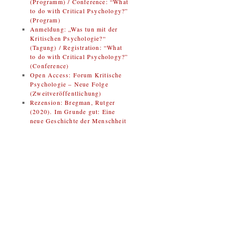
(Programm) / Conference: “What
to do with Critical Psychology?”
(Program)
Anmeldung: „Was tun mit der
Kritischen Psychologie?“
(Tagung) / Registration: “What
to do with Critical Psychology?”
(Conference)
Open Access: Forum Kritische
Psychologie – Neue Folge
(Zweitveröffentlichung)
Rezension: Bregman, Rutger
(2020). Im Grunde gut: Eine
neue Geschichte der Menschheit