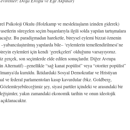
evirenler: Doğa Eroğlu ve Ege Akpınar)
irel Psikoloji Okulu (Holzkamp ve meslektaşların izinden giderek)
iyasetlerin süregelen seçim başarılarıyla ilgili solda yapılan tartışmalara
tacağız. Bu paradigmadan hareketle, bireysel eylemi bizzat öznenin
 –yabancılaştırılmış yapılarda bile– ‘eylemlerin temellendirilmesi’ne
reyin eylemleri için kendi ‘gerekçeleri’ olduğunu varsayıyoruz.
iz gerçek, son seçimlerde elde edilen sonuçlardır. Diğer Avrupa
 Alternatif) –genellikle “sağ kanat popülist” veya “otoriter popülist”
 Almanya’da kuruldu. İktidardaki Sosyal Demokratlar ve Hristiyan
 ve federal parlamentoları kasıp kavurdular (bkz. Goldberg,
özlemleyebileceğimiz şey, siyasi partiler içindeki ve arasındaki bir
 değişimler, yakın zamandaki ekonomik tarihin ve onun ideolojik
açıklanacaktır.