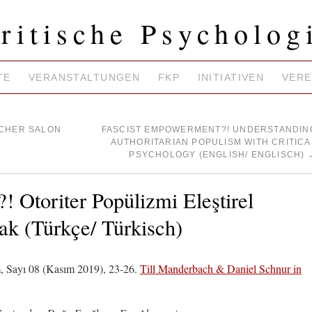
ritische Psycholog
TE
VERANSTALTUNGEN
FKP
INITIATIVEN
VERE
SCHER SALON
FASCIST EMPOWERMENT?! UNDERSTANDIN
AUTHORITARIAN POPULISM WITH CRITICA
PSYCHOLOGY (ENGLISH/ ENGLISCH)
! Otoriter Popülizmi Eleştirel
mak (Türkçe/ Türkisch)
um, Sayı 08 (Kasım 2019), 23-26.
Till Manderbach & Daniel Schnur in