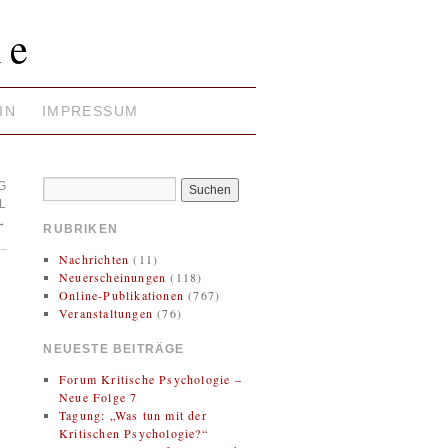
ie
IN
IMPRESSUM
G
L
→
RUBRIKEN
Nachrichten
(11)
Neuerscheinungen
(118)
Online-Publikationen
(767)
Veranstaltungen
(76)
NEUESTE BEITRÄGE
Forum Kritische Psychologie –
Neue Folge 7
Tagung: „Was tun mit der
Kritischen Psychologie?“