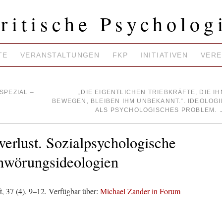
ritische Psycholog
TE
VERANSTALTUNGEN
FKP
INITIATIVEN
VERE
SPEZIAL –
„DIE EIGENTLICHEN TRIEBKRÄFTE, DIE IH
BEWEGEN, BLEIBEN IHM UNBEKANNT.“. IDEOLOGI
ALS PSYCHOLOGISCHES PROBLEM.
verlust. Sozialpsychologische
hwörungsideologien
t, 37 (4), 9–12. Verfügbar über:
Michael Zander in Forum