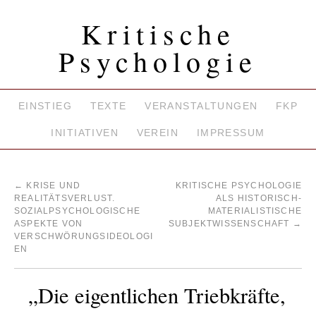
Kritische
Psychologie
EINSTIEG
TEXTE
VERANSTALTUNGEN
FKP
INITIATIVEN
VEREIN
IMPRESSUM
←
KRISE UND
KRITISCHE PSYCHOLOGIE
REALITÄTSVERLUST.
ALS HISTORISCH-
SOZIALPSYCHOLOGISCHE
MATERIALISTISCHE
ASPEKTE VON
SUBJEKTWISSENSCHAFT
→
VERSCHWÖRUNGSIDEOLOGI
EN
„Die eigentlichen Triebkräfte,