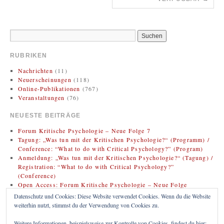
RUBRIKEN
Nachrichten
(11)
Neuerscheinungen
(118)
Online-Publikationen
(767)
Veranstaltungen
(76)
NEUESTE BEITRÄGE
Forum Kritische Psychologie – Neue Folge 7
Tagung: „Was tun mit der Kritischen Psychologie?“ (Programm) /
Conference: “What to do with Critical Psychology?” (Program)
Anmeldung: „Was tun mit der Kritischen Psychologie?“ (Tagung) /
Registration: “What to do with Critical Psychology?”
(Conference)
Open Access: Forum Kritische Psychologie – Neue Folge
(Zweitveröffentlichung)
Datenschutz und Cookies: Diese Website verwendet Cookies. Wenn du die Website
Rezension: Bregman, Rutger (2020). Im Grunde gut: Eine neue
weiterhin nutzt, stimmst du der Verwendung von Cookies zu.
Geschichte der Menschheit
Weitere Informationen, beispielsweise zur Kontrolle von Cookies, findest du hier: