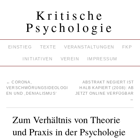
Kritische
Psychologie
EINSTIEG
TEXTE
VERANSTALTUNGEN
FKP
INITIATIVEN
VEREIN
IMPRESSUM
←
CORONA,
ABSTRAKT NEGIERT IST
VERSCHWÖRUNGSIDEOLOGI
HALB KAPIERT (2008): AB
EN UND ‚DENIALISMUS‘
JETZT ONLINE VERFÜGBAR
→
Zum Verhältnis von Theorie
und Praxis in der Psychologie