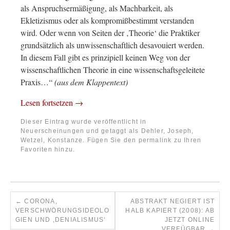
als Anspruchsermäßigung, als Machbarkeit, als
Ekletizismus oder als kompromißbestimmt verstanden
wird. Oder wenn von Seiten der ‚Theorie‘ die Praktiker
grundsätzlich als unwissenschaftlich desavouiert werden.
In diesem Fall gibt es prinzipiell keinen Weg von der
wissenschaftlichen Theorie in eine wissenschaftsgeleitete
Praxis…“
(aus dem Klappentext)
Lesen fortsetzen
→
Dieser Eintrag wurde veröffentlicht in
Neuerscheinungen
und getaggt als
Dehler, Joseph
,
Wetzel, Konstanze
. Fügen Sie den
permalink
zu Ihren
Favoriten hinzu.
←
CORONA,
ABSTRAKT NEGIERT IST
VERSCHWÖRUNGSIDEOLO
HALB KAPIERT (2008): AB
GIEN UND ‚DENIALISMUS‘
JETZT ONLINE
VERFÜGBAR
→