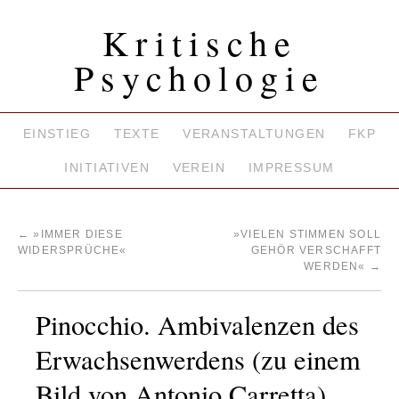
Kritische
Psychologie
EINSTIEG
TEXTE
VERANSTALTUNGEN
FKP
INITIATIVEN
VEREIN
IMPRESSUM
←
»IMMER DIESE
»VIELEN STIMMEN SOLL
WIDERSPRÜCHE«
GEHÖR VERSCHAFFT
WERDEN«
→
Pinocchio. Ambivalenzen des
Erwachsenwerdens (zu einem
Bild von Antonio Carretta)