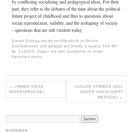
by conflicting socializing and pedagogical ideas. For their
part, they refer to the debates of the time about the political
future project of childhood and thus to questions about
social reproduction, stability, and the reshaping of society
– questions that are still virulent today.
Dieser Eintrag wurde veröffentlicht in
Online-
Publikationen
und getaggt als
Dreke, Claudia
,
FKP NF
Nr. 5 (2023)
. Fügen Sie den
permalink
zu Ihren
Favoriten hinzu.
←
»IMMER DIESE
»VIELEN STIMMEN SOLL
WIDERSPRÜCHE«
GEHÖR VERSCHAFFT
WERDEN«
→
RUBRIKEN