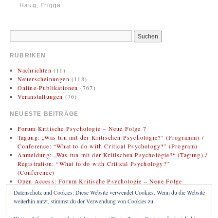
Haug, Frigga
RUBRIKEN
Nachrichten
(11)
Neuerscheinungen
(118)
Online-Publikationen
(767)
Veranstaltungen
(76)
NEUESTE BEITRÄGE
Forum Kritische Psychologie – Neue Folge 7
Tagung: „Was tun mit der Kritischen Psychologie?“ (Programm) /
Conference: “What to do with Critical Psychology?” (Program)
Anmeldung: „Was tun mit der Kritischen Psychologie?“ (Tagung) /
Registration: “What to do with Critical Psychology?”
(Conference)
Open Access: Forum Kritische Psychologie – Neue Folge
(Zweitveröffentlichung)
Datenschutz und Cookies: Diese Website verwendet Cookies. Wenn du die Website
Rezension: Bregman, Rutger (2020). Im Grunde gut: Eine neue
weiterhin nutzt, stimmst du der Verwendung von Cookies zu.
Geschichte der Menschheit