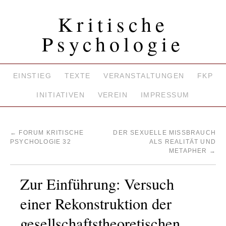
Kritische
Psychologie
EINSTIEG
TEXTE
VERANSTALTUNGEN
FKP
INITIATIVEN
VEREIN
IMPRESSUM
←
FORUM KRITISCHE
DER SEXUELLE MISSBRAUCH A
PSYCHOLOGIE 32
LS REALITÄT UND M
ETAPHER
→
Zur Einführung: Versuch
einer Rekonstruktion der
gesellschaftstheoretischen