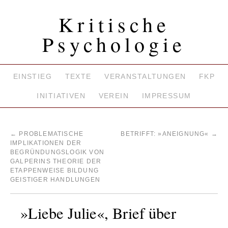
Kritische
Psychologie
EINSTIEG
TEXTE
VERANSTALTUNGEN
FKP
INITIATIVEN
VEREIN
IMPRESSUM
←
PROBLEMATISCHE
BETRIFFT: »ANEIGNUNG«
→
IMPLIKATIONEN DER
BEGRÜNDUNGSLOGIK VON
GALPERINS THEORIE DER
ETAPPENWEISE BILDUNG
GEISTIGER HANDLUNGEN
»Liebe Julie«, Brief über