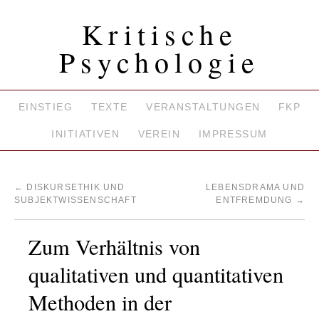
Kritische
Psychologie
EINSTIEG
TEXTE
VERANSTALTUNGEN
FKP
INITIATIVEN
VEREIN
IMPRESSUM
←
DISKURSETHIK UND
LEBENSDRAMA UND
SUBJEKTWISSENSCHAFT
ENTFREMDUNG
→
Zum Verhältnis von
qualitativen und quantitativen
Methoden in der