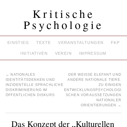
Kritische
Psychologie
EINSTIEG
TEXTE
VERANSTALTUNGEN
FKP
INITIATIVEN
VEREIN
IMPRESSUM
←
NATIONALES
DER WEISSE ELEFANT UND A
IDENTITÄTSDENKEN UND
NDERE NATIONALE TIERE. Z
INZIDENTELLE SPRACHLICHE
U EINIGEN E
DISKRIMINIERUNG IM
NTWICKLUNGSPSYCHOLOGIS
ÖFFENTLICHEN DISKURS
CHEN VORAUSSETZUNGEN N
ATIONALER O
RIENTIERUNGEN
→
Das Konzept der „Kulturellen