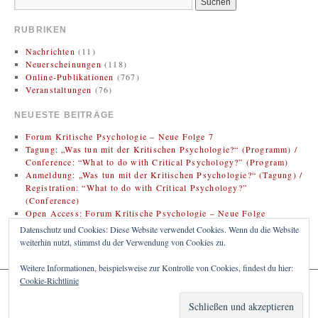
RUBRIKEN
Nachrichten
(11)
Neuerscheinungen
(118)
Online-Publikationen
(767)
Veranstaltungen
(76)
NEUESTE BEITRÄGE
Forum Kritische Psychologie – Neue Folge 7
Tagung: „Was tun mit der Kritischen Psychologie?“ (Programm) /
Conference: “What to do with Critical Psychology?” (Program)
Anmeldung: „Was tun mit der Kritischen Psychologie?“ (Tagung) /
Registration: “What to do with Critical Psychology?”
(Conference)
Open Access: Forum Kritische Psychologie – Neue Folge
(Zweitveröffentlichung)
Datenschutz und Cookies: Diese Website verwendet Cookies. Wenn du die Website
Rezension: Bregman, Rutger (2020). Im Grunde gut: Eine neue
weiterhin nutzt, stimmst du der Verwendung von Cookies zu.
Geschichte der Menschheit
Weitere Informationen, beispielsweise zur Kontrolle von Cookies, findest du hier:
Cookie-Richtlinie
KRITISCHE PSYCHOLOGIE
Proudly powered by WordPress.