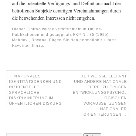
auf die potentielle Verfügungs- und Definitionsmacht der
betroffenen Subjekte derartigen Vereinnahmungen durch
die herrschenden Interessen nicht entgehen.
Dieser Eintrag wurde veröffentlicht in
Online-
Publikationen
und getaggt als
FKP Nr. 35 (1995)
,
Mahdavi, Roxana
. Fügen Sie den
permalink
zu Ihren
Favoriten hinzu.
←
NATIONALES
DER WEISSE ELEFANT U
IDENTITÄTSDENKEN UND
ND ANDERE NATIONALE T
INZIDENTELLE
IERE. ZU EINIGEN E
SPRACHLICHE
NTWICKLUNGSPSYCHOLO
DISKRIMINIERUNG IM
GISCHEN V
ÖFFENTLICHEN DISKURS
ORAUSSETZUNGEN N
ATIONALER O
RIENTIERUNGEN
→