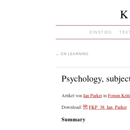
K
EINSTIEG
TEX
←
ON LEARNING
Psychology, subject
Artikel von
Ian Parker
in
Forum Kriti
Download:
FKP_38_Ian_Parker
Summary