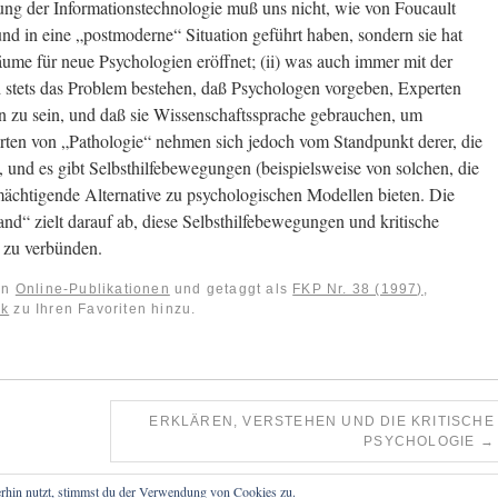
klung der Informationstechnologie muß uns nicht, wie von Foucault
d in eine „postmoderne“ Situation geführt haben, sondern sie hat
e für neue Psychologien eröffnet; (ii) was auch immer mit der
d stets das Problem bestehen, daß Psychologen vorgeben, Experten
 zu sein, und daß sie Wissenschaftssprache gebrauchen, um
Arten von „Pathologie“ nehmen sich jedoch vom Standpunkt derer, die
s, und es gibt Selbsthilfebewegungen (beispielsweise von solchen, die
mächtigende Alternative zu psychologischen Modellen bieten. Die
nd“ zielt darauf ab, diese Selbsthilfebewegungen und kritische
n zu verbünden.
 in
Online-Publikationen
und getaggt als
FKP Nr. 38 (1997)
,
nk
zu Ihren Favoriten hinzu.
ERKLÄREN, VERSTEHEN UND DIE KRITISCHE
PSYCHOLOGIE
→
rhin nutzt, stimmst du der Verwendung von Cookies zu.