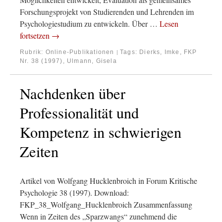
Forschungsprojekt von Studierenden und Lehrenden im
Psychologiestudium zu entwickeln. Über …
Lesen
fortsetzen
→
Rubrik:
Online-Publikationen
Tags:
Dierks, Imke
,
FKP
|
Nr. 38 (1997)
,
Ulmann, Gisela
Nachdenken über
Professionalität und
Kompetenz in schwierigen
Zeiten
Artikel von Wolfgang Hucklenbroich in Forum Kritische
Psychologie 38 (1997). Download:
FKP_38_Wolfgang_Hucklenbroich Zusammenfassung
Wenn in Zeiten des „Sparzwangs“ zunehmend die