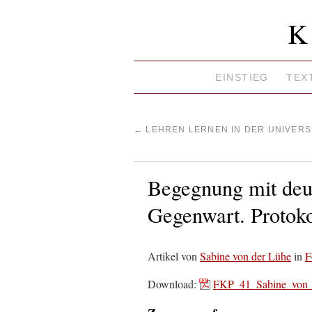
K
EINSTIEG
TEX
←
LEHREN LERNEN IN DER UNIVERS
Begegnung mit deut
Gegenwart. Protoko
Artikel von
Sabine von der Lühe
in
F
Download:
FKP_41_Sabine_von_