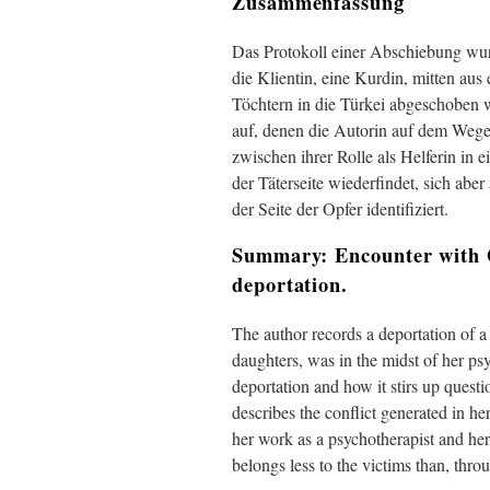
Zusammenfassung
Das Protokoll einer Abschiebung wur
die Klientin, eine Kurdin, mitten au
Töchtern in die Türkei abgeschoben w
auf, denen die Autorin auf dem Wege
zwischen ihrer Rolle als Helferin in 
der Täterseite wiederfindet, sich ab
der Seite der Opfer identifiziert.
Summary: Encounter with G
deportation.
The author records a deportation of a
daughters, was in the midst of her ps
deportation and how it stirs up questi
describes the conflict generated in h
her work as a psychotherapist and her
belongs less to the victims than, throu