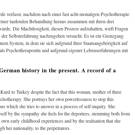
de verfasst, nachdem nach einer fast acht-monatigen Psychotherapie
s einer laufenden Behandlung heraus zusammen mit ihren drei
urde. Die Machtlosigkeit, diesen Prozess aufzuhalten, wirft Fragen
 der Selbsterfahrung nachzugehen versucht. Es ist ein Grenzgang
einem System, in dem sie sich aufgrund ihrer Staatsangehörigkeit auf
er als Psychotherapeutin und aufgrund eigener Lebenserfahrungen mit
erman history in the present. A record of a
 Kurd to Turkey despite the fact that this woman, mother of three
ychotherapy. She portrays her own powerlessness to stop this
ons which she tries to answer in a process of self-inquiry. She
erself by the sympathy she feels for the deportees, stemming both from
 own early childhood experiences and by the realisation that she
gh her nationality, to the perpetrators.