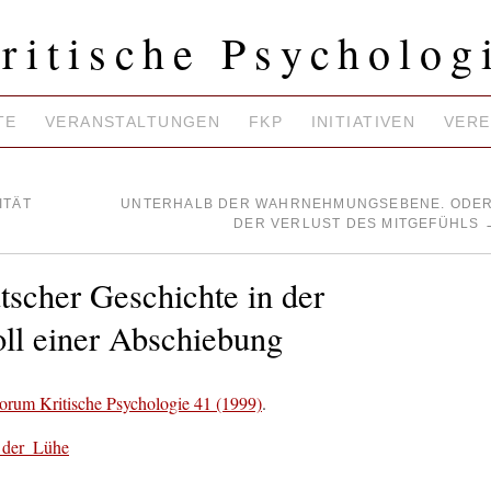
ritische Psycholog
TE
VERANSTALTUNGEN
FKP
INITIATIVEN
VERE
ITÄT
UNTERHALB DER WAHRNEHMUNGSEBENE. ODER
DER VERLUST DES MITGEFÜHLS
scher Geschichte in der
ll einer Abschiebung
orum Kritische Psychologie 41 (1999)
.
der_Lühe