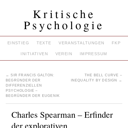
Kritische
Psychologie
EINSTIEG
TEXTE
VERANSTALTUNGEN
FKP
INITIATIVEN
VEREIN
IMPRESSUM
←
SIR FRANCIS GALTON:
THE BELL CURVE –
BEGRÜNDER DER
INEQUALITY BY DESIGN
→
DIFFERENZIELLEN
PSYCHOLOGIE –
BEGRÜNDER DER EUGENIK
Charles Spearman – Erfinder
der explorativen