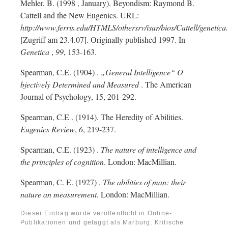
Mehler, B. (1998 , January). Beyondism: Raymond B.
Cattell and the New Eugenics. URL:
http://www.ferris.edu/HTMLS/othersrv/isar/bios/Cattell/genetica
[Zugriff am 23.4.07]. Originally published 1997. In
Genetica
,
99
, 153-163.
Spearman, C.E. (1904) .
„General Intelligence“ O
bjectively Determined and Measured
. The American
Journal of Psychology, 15, 201-292.
Spearman, C.E . (1914). The Heredity of Abilities.
Eugenics Review
,
6
, 219-237.
Spearman, C.E. (1923) .
The nature of intelligence and
the principles of cognition
. London: MacMillian.
Spearman, C. E. (1927) .
The abilities of man: their
nature an measurement
. London: MacMillian.
Dieser Eintrag wurde veröffentlicht in
Online-
Publikationen
und getaggt als
Marburg, Kritische