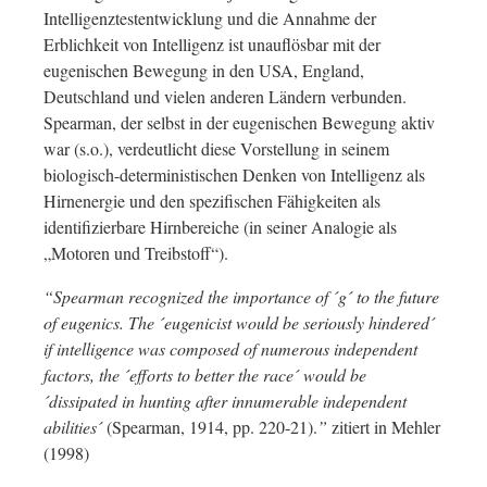
Intelligenztestentwicklung und die Annahme der
Erblichkeit von Intelligenz ist unauflösbar mit der
eugenischen Bewegung in den USA, England,
Deutschland und vielen anderen Ländern verbunden.
Spearman, der selbst in der eugenischen Bewegung aktiv
war (s.o.), verdeutlicht diese Vorstellung in seinem
biologisch-deterministischen Denken von Intelligenz als
Hirnenergie und den spezifischen Fähigkeiten als
identifizierbare Hirnbereiche (in seiner Analogie als
„Motoren und Treibstoff“).
“Spearman recognized the importance of ´g´ to the future
of eugenics. The ´eugenicist would be seriously hindered´
if intelligence was composed of numerous independent
factors, the ´efforts to better the race´ would be
´dissipated in hunting after innumerable independent
abilities´
(Spearman, 1914, pp. 220-21).
”
zitiert in Mehler
(1998)