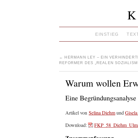
K
EINSTIEG
TEX
←
HERMANN LEY – EIN VERHINDER
REFORMER DES „REALEN SOZIALISM
Warum wollen Erw
Eine Begründungsanalyse 
Artikel von
Selina Diehm
und
Gisel
Download:
FKP_58_Diehm_Ulm
Zusammenfassung