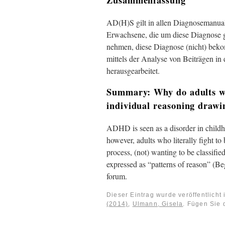
AD(H)S gilt in allen Diagnosemanual
Erwachsene, die um diese Diagnose 
nehmen, diese Diagnose (nicht) be
mittels der Analyse von Beiträgen i
herausgearbeitet.
Summary: Why do adults wa
individual reasoning drawi
ADHD is seen as a disorder in childh
however, adults who literally fight to
process, (not) wanting to be classifi
expressed as “patterns of reason” (B
forum.
Dieser Eintrag wurde veröffentlicht
(2014)
,
Ulmann, Gisela
. Fügen Sie