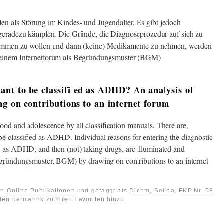
en als Störung im Kindes- und Jugendalter. Es gibt jedoch
geradezu kämpfen. Die Gründe, die Diagnoseprozedur auf sich zu
kommen zu wollen und dann (keine) Medikamente zu nehmen, werden
n einem Internetforum als Begründungsmuster (BGM)
nt to be classifi ed as ADHD? An analysis of
ng on contributions to an internet forum
ood and adolescence by all classification manuals. There are,
 be classified as ADHD. Individual reasons for entering the diagnostic
ed as ADHD, and then (not) taking drugs, are illuminated and
egründungsmuster, BGM) by drawing on contributions to an internet
 in
Online-Publikationen
und getaggt als
Diehm, Selina
,
FKP Nr. 58
 den
permalink
zu Ihren Favoriten hinzu.