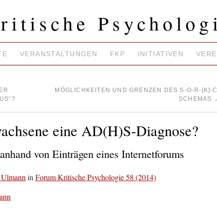
ritische Psycholog
TE
VERANSTALTUNGEN
FKP
INITIATIVEN
VERE
TER
MÖGLICHKEITEN UND GRENZEN DES S-O-R-[K]-C
US“?
SCHEMAS
achsene eine AD(H)S-Diagnose?
anhand von Einträgen eines Internetforums
a Ulmann
in
Forum Kritische Psychologie 58 (2014)
ann