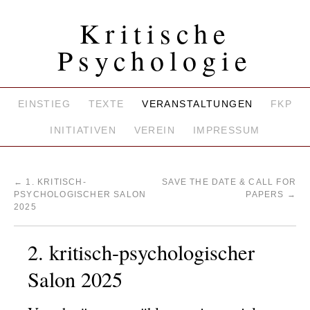
Kritische
Psychologie
EINSTIEG
TEXTE
VERANSTALTUNGEN
FKP
INITIATIVEN
VEREIN
IMPRESSUM
←
1. KRITISCH-
SAVE THE DATE & CALL FOR
PSYCHOLOGISCHER SALON
PAPERS
→
2025
2. kritisch-psychologischer
Salon 2025