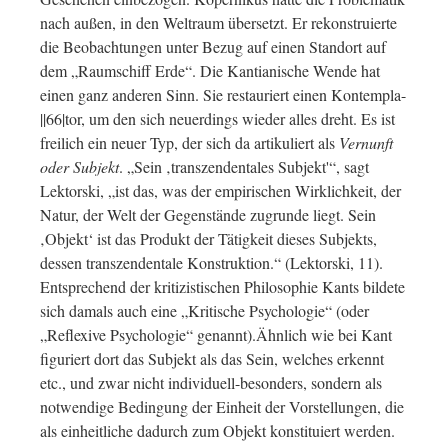
nach außen, in den Weltraum übersetzt. Er rekonstruierte
die Beobachtungen unter Bezug auf einen Standort auf
dem „Raumschiff Erde“. Die Kantianische Wende hat
einen ganz anderen Sinn. Sie restauriert einen Kontempla-
||66|tor, um den sich neuerdings wieder alles dreht. Es ist
freilich ein neuer Typ, der sich da artikuliert als
Vernunft
oder Subjekt
. „Sein ‚transzendentales Subjekt'“, sagt
Lektorski, „ist das, was der empirischen Wirklichkeit, der
Natur, der Welt der Gegenstände zugrunde liegt. Sein
‚Objekt‘ ist das Produkt der Tätigkeit dieses Subjekts,
dessen transzendentale Konstruktion.“ (Lektorski, 11).
Entsprechend der kritizistischen Philosophie Kants bildete
sich damals auch eine „Kritische Psychologie“ (oder
„Reflexive Psychologie“ genannt).Ähnlich wie bei Kant
figuriert dort das Subjekt als das Sein, welches erkennt
etc., und zwar nicht individuell-besonders, sondern als
notwendige Bedingung der Einheit der Vorstellungen, die
als einheitliche dadurch zum Objekt konstituiert werden.