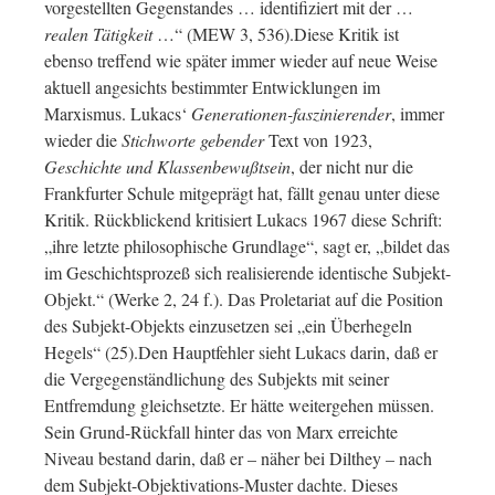
vorgestellten Gegenstandes … identifiziert mit der …
realen Tätigkeit
…“ (MEW 3, 536).Diese Kritik ist
ebenso treffend wie später immer wieder auf neue Weise
aktuell angesichts bestimmter Entwicklungen im
Marxismus. Lukacs‘
Generationen-faszinierender
, immer
wieder die
Stichworte gebender
Text von 1923,
Geschichte und Klassenbewußtsein
, der nicht nur die
Frankfurter Schule mitgeprägt hat, fällt genau unter diese
Kritik. Rückblickend kritisiert Lukacs 1967 diese Schrift:
„ihre letzte philosophische Grundlage“, sagt er, „bildet das
im Geschichtsprozeß sich realisierende identische Subjekt-
Objekt.“ (Werke 2, 24 f.). Das Proletariat auf die Position
des Subjekt-Objekts einzusetzen sei „ein Überhegeln
Hegels“ (25).Den Hauptfehler sieht Lukacs darin, daß er
die Vergegenständlichung des Subjekts mit seiner
Entfremdung gleichsetzte. Er hätte weitergehen müssen.
Sein Grund-Rückfall hinter das von Marx erreichte
Niveau bestand darin, daß er – näher bei Dilthey – nach
dem Subjekt-Objektivations-Muster dachte. Dieses