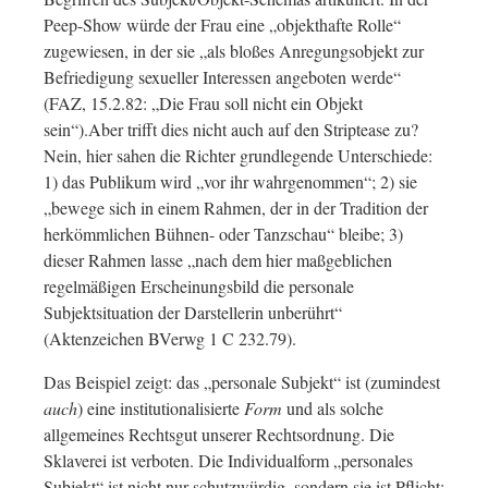
Peep-Show würde der Frau eine „objekthafte Rolle“
zugewiesen, in der sie „als bloßes Anregungsobjekt zur
Befriedigung sexueller Interessen angeboten werde“
(FAZ, 15.2.82: „Die Frau soll nicht ein Objekt
sein“).Aber trifft dies nicht auch auf den Striptease zu?
Nein, hier sahen die Richter grundlegende Unterschiede:
1) das Publikum wird „vor ihr wahrgenommen“; 2) sie
„bewege sich in einem Rahmen, der in der Tradition der
herkömmlichen Bühnen- oder Tanzschau“ bleibe; 3)
dieser Rahmen lasse „nach dem hier maßgeblichen
regelmäßigen Erscheinungsbild die personale
Subjektsituation der Darstellerin unberührt“
(Aktenzeichen BVerwg 1 C 232.79).
Das Beispiel zeigt: das „personale Subjekt“ ist (zumindest
auch
) eine institutionalisierte
Form
und als solche
allgemeines Rechtsgut unserer Rechtsordnung. Die
Sklaverei ist verboten. Die Individualform „personales
Subjekt“ ist nicht nur schutzwürdig, sondern sie ist Pflicht;