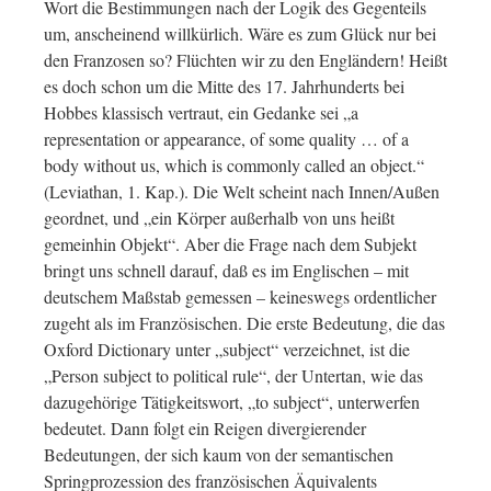
Wort die Bestimmungen nach der Logik des Gegenteils
um, anscheinend willkürlich. Wäre es zum Glück nur bei
den Franzosen so? Flüchten wir zu den Engländern! Heißt
es doch schon um die Mitte des 17. Jahrhunderts bei
Hobbes klassisch vertraut, ein Gedanke sei „a
representation or appearance, of some quality … of a
body without us, which is commonly called an object.“
(Leviathan, 1. Kap.). Die Welt scheint nach Innen/Außen
geordnet, und „ein Körper außerhalb von uns heißt
gemeinhin Objekt“. Aber die Frage nach dem Subjekt
bringt uns schnell darauf, daß es im Englischen – mit
deutschem Maßstab gemessen – keineswegs ordentlicher
zugeht als im Französischen. Die erste Bedeutung, die das
Oxford Dictionary unter „subject“ verzeichnet, ist die
„Person subject to political rule“, der Untertan, wie das
dazugehörige Tätigkeitswort, „to subject“, unterwerfen
bedeutet. Dann folgt ein Reigen divergierender
Bedeutungen, der sich kaum von der semantischen
Springprozession des französischen Äquivalents