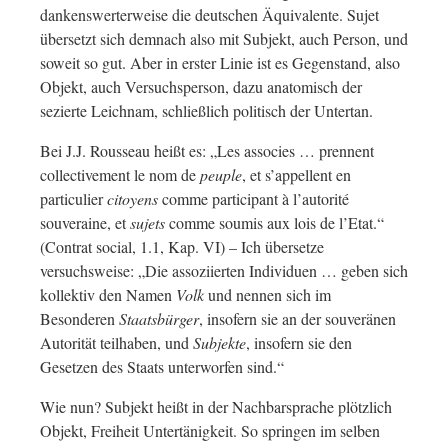
dankenswerterweise die deutschen Äquivalente. Sujet
übersetzt sich demnach also mit Subjekt, auch Person, und
soweit so gut. Aber in erster Linie ist es Gegenstand, also
Objekt, auch Versuchsperson, dazu anatomisch der
sezierte Leichnam, schließlich politisch der Untertan.
Bei J.J. Rousseau heißt es: „Les associes … prennent
collectivement le nom de
peuple
, et s’appellent en
particulier
citoyens
comme participant à l’autorité
souveraine, et
sujets
comme soumis aux lois de l’Etat.“
(Contrat social, 1.1, Kap. VI) – Ich übersetze
versuchsweise: „Die assoziierten Individuen … geben sich
kollektiv den Namen
Volk
und nennen sich im
Besonderen
Staatsbürger
, insofern sie an der souveränen
Autorität teilhaben, und
Subjekte
, insofern sie den
Gesetzen des Staats unterworfen sind.“
Wie nun? Subjekt heißt in der Nachbarsprache plötzlich
Objekt, Freiheit Untertänigkeit. So springen im selben