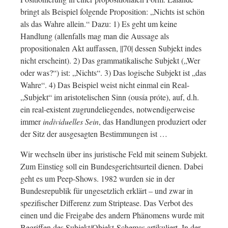
bringt als Beispiel folgende Proposition: „Nichts ist schön
als das Wahre allein.“ Dazu: 1) Es geht um keine
Handlung (allenfalls mag man die Aussage als
propositionalen Akt auffassen, ||70| dessen Subjekt indes
nicht erscheint). 2) Das grammatikalische Subjekt („Wer
oder was?“) ist: „Nichts“. 3) Das logische Subjekt ist „das
Wahre“. 4) Das Beispiel weist nicht einmal ein Real-
„Subjekt“ im aristotelischen Sinn (ousía próte), auf, d.h.
ein real-existent zugrundeliegendes, notwendigerweise
immer
individuelles Sein
, das Handlungen produziert oder
der Sitz der ausgesagten Bestimmungen ist …
Wir wechseln über ins juristische Feld mit seinem Subjekt.
Zum Einstieg soll ein Bundesgerichtsurteil dienen. Dabei
geht es um Peep-Shows. 1982 wurden sie in der
Bundesrepublik für ungesetzlich erklärt – und zwar in
spezifischer Differenz zum Striptease. Das Verbot des
einen und die Freigabe des andern Phänomens wurde mit
Begriffen des Subjekt/Objekt-Schemas artikuliert. In der