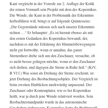
Kant vergleicht in der Vorrede zur 2. Auflage der Kritik
der reinen Vernunft sein Projekt mit dem des Kopernikus.
Die Wende, die Kant in der Problematik der Erkenntnis
herbeiführen will, bringt er auf folgende Quintessenz:
„Die Gegenstände müssen sich nach unserer Erkenntnis
richten …“ Er behauptet: „Es ist hiermit ebenso als mit
den ersten Gedanken des Kopernikus bewandt, der,
nachdem es mit der Erklärung der Himmelsbewegungen
nicht gut fortwollte, wenn er annahm, das ganze
Sternenheer drehe sich um den Zuschauer, versuchte, ob
es nicht besser gelingen möchte, wenn er den Zuschauer
sich drehen, und dagegen die Sterne in Ruhe ließ.“ (KrV,
B VI f.) Was sonst als Drehung der Sterne erscheint, ist
jetzt Drehung des Beobachtungsobjekts. Der Vergleich ist
beim zweiten Hinblicken merkwürdig unpassend. Der
Zuschauer oder Kontemplator, wie es bei Kopernikus
heißt, war ja durch jene Wende relativiert worden. Sein
Beobachterstandpunkt wurde in das astronomische
Geschehen einbezogen. Kopernikus hatte die Problematik