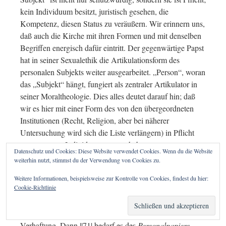
kein Individuum besitzt, juristisch gesehen, die
Kompetenz, diesen Status zu veräußern. Wir erinnern uns,
daß auch die Kirche mit ihren Formen und mit denselben
Begriffen energisch dafür eintritt. Der gegenwärtige Papst
hat in seiner Sexualethik die Artikulationsform des
personalen Subjekts weiter ausgearbeitet. „Person“, woran
das „Subjekt“ hängt, fungiert als zentraler Artikulator in
seiner Moraltheologie. Dies alles deutet darauf hin; daß
wir es hier mit einer Form des von den übergeordneten
Institutionen (Recht, Religion, aber bei näherer
Untersuchung wird sich die Liste verlängern) in Pflicht
genommenen Individuums zu tun haben.
Datenschutz und Cookies: Diese Website verwendet Cookies. Wenn du die Website
weiterhin nutzt, stimmst du der Verwendung von Cookies zu.
Dem gewöhnlichen Bewußtsein entgeht diese Tatsache,
daß das, was ihm als Privatform gilt, nichts Privates ist,
Weitere Informationen, beispielsweise zur Kontrolle von Cookies, findest du hier:
Cookie-Richtlinie
sondern Rechtsgut und Theologie in einem. Im Krisenfall
(Konflikt
in
der und vor allem Verstoß
gegen
die
Ordnung) tritt dies so schlagend hervor wie eine
Verhaftung. Dann ||71| bedarf es des
Personalpapiers