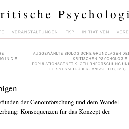
ritische Psycholog
TE
VERANSTALTUNGEN
FKP
INITIATIVEN
VERE
HE
AUSGEWÄHLTE BIOLOGISCHE GRUNDLAGEN DE
G IN DIE
KRITISCHEN PSYCHOLOGIE I
POPULATIONSGENETIK, GEHIRNFORSCHUNG UN
TIER-MENSCH-ÜBERGANGSFELD (TMÜ)
pigen
Befunden der Genomforschung und dem Wandel
rerbung: Konsequenzen für das Konzept der