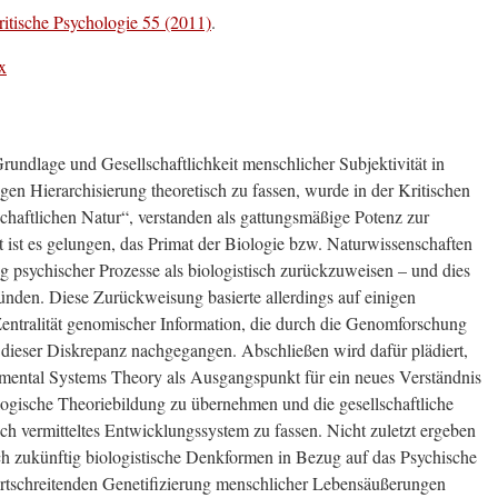
itische Psychologie 55 (2011)
.
x
rundlage und Gesellschaftlichkeit menschlicher Subjektivität in
gen Hierarchisierung theoretisch zu fassen, wurde in der Kritischen
chaftlichen Natur“, verstanden als gattungsmäßige Potenz zur
t ist es gelungen, das Primat der Biologie bzw. Naturwissenschaften
ng psychischer Prozesse als biologistisch zurückzuweisen – und dies
ünden. Diese Zurückweisung basierte allerdings auf einigen
ntralität genomischer Information, die durch die Genomforschung
d dieser Diskrepanz nachgegangen. Abschließen wird dafür plädiert,
ental Systems Theory als Ausgangspunkt für ein neues Verständnis
logische Theoriebildung zu übernehmen und die gesellschaftliche
ich vermitteltes Entwicklungssystem zu fassen. Nicht zuletzt ergeben
h zukünftig biologistische Denkformen in Bezug auf das Psychische
rtschreitenden Genetifizierung menschlicher Lebensäußerungen