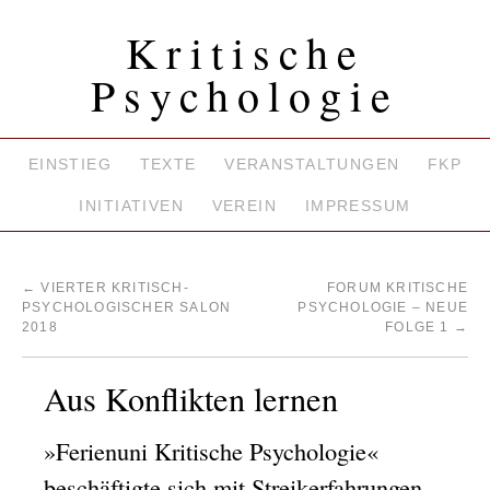
Kritische
Psychologie
EINSTIEG
TEXTE
VERANSTALTUNGEN
FKP
INITIATIVEN
VEREIN
IMPRESSUM
←
VIERTER KRITISCH-
FORUM KRITISCHE
PSYCHOLOGISCHER SALON
PSYCHOLOGIE – NEUE
2018
FOLGE 1
→
Aus Konflikten lernen
»Ferienuni Kritische Psychologie«
beschäftigte sich mit Streikerfahrungen