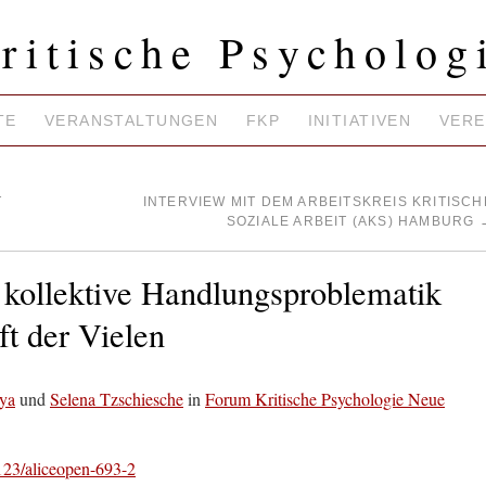
ritische Psycholog
TE
VERANSTALTUNGEN
FKP
INITIATIVEN
VERE
T
INTERVIEW MIT DEM ARBEITSKREIS KRITISCH
SOZIALE ARBEIT (AKS) HAMBURG
 kollektive Handlungsproblematik
ft der Vielen
ya
und
Selena Tzschiesche
in
Forum Kritische Psychologie Neue
8123/aliceopen-693-2