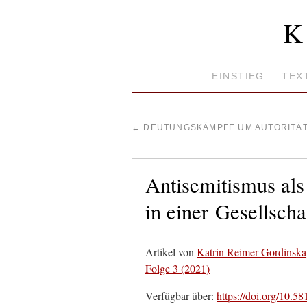
K
EINSTIEG
TEX
←
DEUTUNGSKÄMPFE UM AUTORITÄ
Antisemitismus als
in einer Gesellscha
Artikel von
Katrin Reimer-Gordinska
Folge 3 (2021)
Verfügbar über:
https://doi.org/10.5