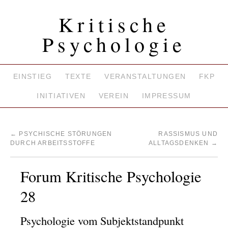
Kritische
Psychologie
EINSTIEG
TEXTE
VERANSTALTUNGEN
FKP
INITIATIVEN
VEREIN
IMPRESSUM
←
PSYCHISCHE STÖRUNGEN
RASSISMUS UND
DURCH ARBEITSSTOFFE
ALLTAGSDENKEN
→
Forum Kritische Psychologie
28
Psychologie vom Subjektstandpunkt