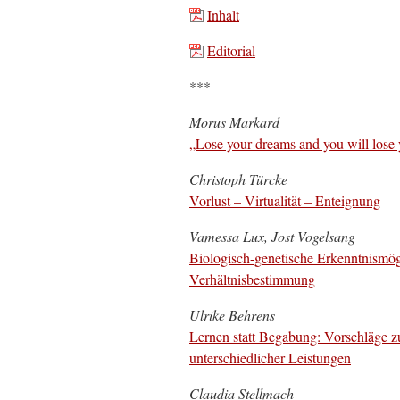
Inhalt
Editorial
***
Morus Markard
„Lose your dreams and you will lose 
Christoph Türcke
Vorlust – Virtualität – Enteignung
Vamessa Lux, Jost Vogelsang
Biologisch-genetische Erkenntnismögl
Verhältnisbestimmung
Ulrike Behrens
Lernen statt Begabung: Vorschläge z
unterschiedlicher Leistungen
Claudia Stellmach