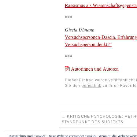
Rassismus als Wissenschaftsgegenstan
***
Gisela Ulmann
Versuchspersonen-Dasein. Erfahrung
Versuchsperson denkt?“
***
Autorinnen und Autoren
Dieser Eintrag wurde veröffentlicht
Sie den
permalink
zu Ihren Favorite
←
KRITISCHE PSYCHOLOGIE: METH
STANDPUNKT DES SUBJEKTS
Datenschutz und Cookies: Diese Website verwendet Cookies. Wenn du die Website weite