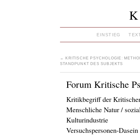
K
EINSTIEG
TEX
←
KRITISCHE PSYCHOLOGIE: METHO
STANDPUNKT DES SUBJEKTS
Forum Kritische P
Kritikbegriff der Kritisch
Menschliche Natur / sozi
Kulturindustrie
Versuchspersonen-Dasein