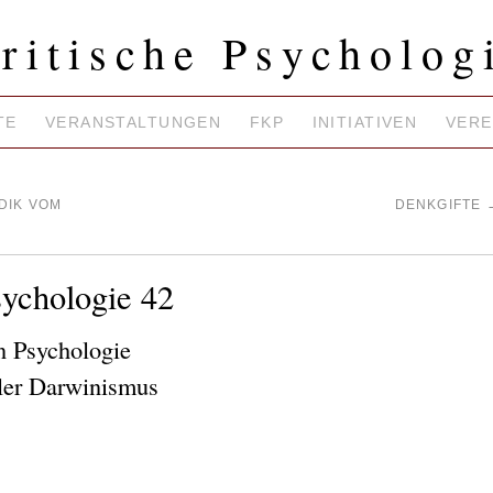
ritische Psycholog
TE
VERANSTALTUNGEN
FKP
INITIATIVEN
VERE
DIK VOM
DENKGIFTE
sychologie 42
en Psychologie
aler Darwinismus