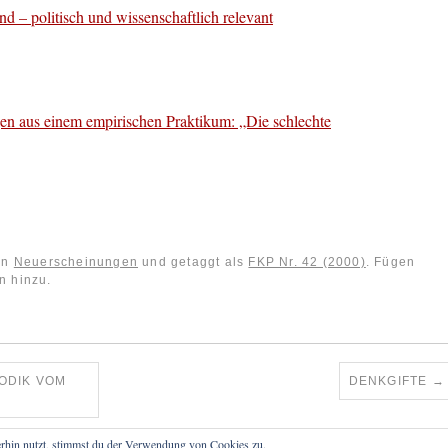
d – politisch und wissenschaftlich relevant
en aus einem empirischen Praktikum: „Die schlechte
 in
Neuerscheinungen
und getaggt als
FKP Nr. 42 (2000)
. Fügen
n hinzu.
ODIK VOM
DENKGIFTE
→
rhin nutzt, stimmst du der Verwendung von Cookies zu.