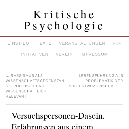
Kritische
Psychologie
EINSTIEG
TEXTE
VERANSTALTUNGEN
FKP
INITIATIVEN
VEREIN
IMPRESSUM
←
RASSISMUS ALS
LEBENSFÜHRUNG ALS
WISSENSCHAFTSGEGENSTAN
PROBLEMATIK DER
D – POLITISCH UND
SUBJEKTWISSENSCHAFT
→
WISSENSCHAFTLICH
RELEVANT
Versuchspersonen-Dasein.
Erfahrungen aus einem