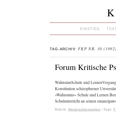
K
EINSTIEG
TEX
FKP NR. 30 (1992
TAG-ARCHIV:
Forum Kritische P
WahnsinnSchule und LernenVergangen
Konstitution schizophrener Unverständ
»Wahnsinns« Schule und Lernen Be
Schulunterricht an seinen emanzipat
Rubrik:
Neuerscheinungen
Tags:
F
|