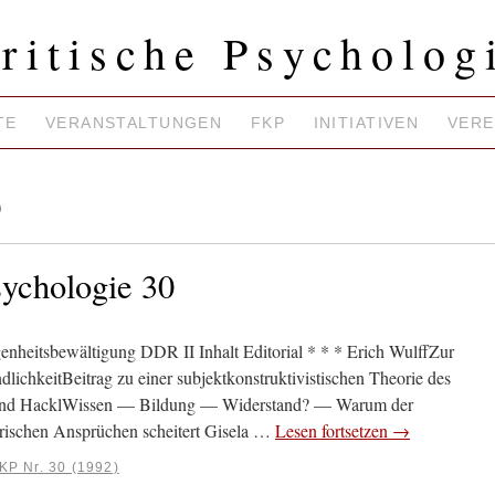
ritische Psycholog
TE
VERANSTALTUNGEN
FKP
INITIATIVEN
VERE
)
sychologie 30
heitsbewältigung DDR II Inhalt Editorial * * * Erich WulffZur
lichkeitBeitrag zu einer subjektkonstruktivistischen Theorie des
rnd HacklWissen — Bildung — Widerstand? — Warum der
orischen Ansprüchen scheitert Gisela …
Lesen fortsetzen
→
KP Nr. 30 (1992)