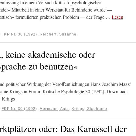
assung In einem Versuch kritisch-psychologischer
ender« Mitarbeit in einer Werkstatt für Behinderte wurde —
ostisch« formulierten praktischen Problem — der Frage …
Lesen
:
FKP Nr. 30 (1992)
,
Reichert, Susanne
 keine akademische oder
Sprache zu benutzen«
und politischer Wirkung der Veröffentlichungen Hans-Joachim Maaz’
anie Krings in Forum Kritische Psychologie 30 (1992). Download:
_Krings
:
FKP Nr. 30 (1992)
,
Hermann, Anja
,
Krings, Stephanie
rktplätzen oder: Das Karussell der