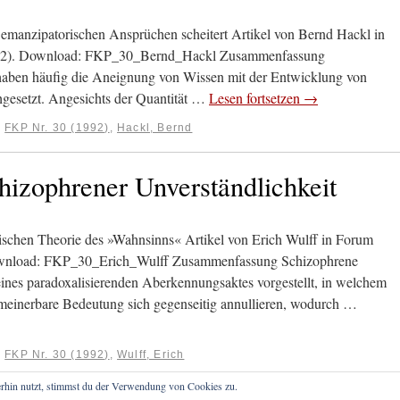
 emanzipatorischen Ansprüchen scheitert Artikel von Bernd Hackl in
1992). Download: FKP_30_Bernd_Hackl Zusammenfassung
 haben häufig die Aneignung von Wissen mit der Entwicklung von
hgesetzt. Angesichts der Quantität …
Lesen fortsetzen
→
:
FKP Nr. 30 (1992)
,
Hackl, Bernd
chizophrener Unverständlichkeit
stischen Theorie des »Wahnsinns« Artikel von Erich Wulff in Forum
Download: FKP_30_Erich_Wulff Zusammenfassung Schizophrene
eines paradoxalisierenden Aberkennungsaktes vorgestellt, in welchem
gemeinerbare Bedeutung sich gegenseitig annullieren, wodurch …
:
FKP Nr. 30 (1992)
,
Wulff, Erich
rhin nutzt, stimmst du der Verwendung von Cookies zu.